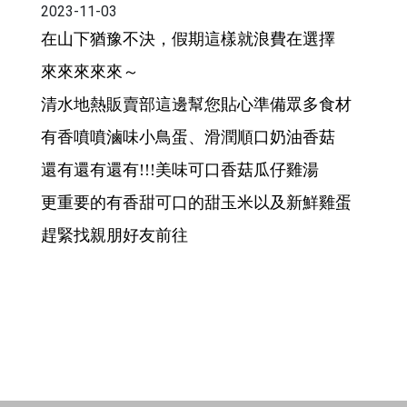
2023-11-03
在山下猶豫不決，假期這樣就浪費在選擇
來來來來來～
清水地熱販賣部這邊幫您貼心準備眾多食材
有香噴噴滷味小鳥蛋、滑潤順口奶油香菇
還有還有還有!!!美味可口香菇瓜仔雞湯
更重要的有香甜可口的甜玉米以及新鮮雞蛋
趕緊找親朋好友前往
回上頁