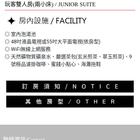
玩客雙人房(兩小床) / JUNIOR SUITE
◎
室內泡湯池
◎
48吋液晶電視或55吋大平面電視(依房型)
◎
WiFi無線上網服務
◎
天然礦物質礦泉水、嚴選茶包(玄米煎茶、翠玉煎茶)、9
號極品濾掛咖啡、蜜餞小點心、海灘拖鞋
聯絡資訊/Contact