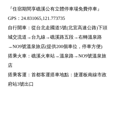
『住宿期間享礁溪公有立體停車場免費停車』
GPS：24.831065,121.773735
自行開車：從台北走國道5號(北宜高速公路)下頭
城交流道→台九線→礁溪路五段→右轉溫泉路
→NO9號溫泉旅店(提供200個車位，停車方便)
搭乘火車：礁溪火車站→溫泉路→NO9號溫泉旅
店
搭乘客運：首都客運搭車地點：捷運板南線市政
府站3號出口