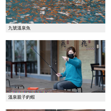
九號溫泉魚
溫泉親子釣蝦