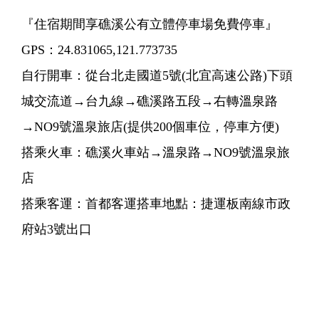
『住宿期間享礁溪公有立體停車場免費停車』
GPS：24.831065,121.773735
自行開車：從台北走國道5號(北宜高速公路)下頭
城交流道→台九線→礁溪路五段→右轉溫泉路
→NO9號溫泉旅店(提供200個車位，停車方便)
搭乘火車：礁溪火車站→溫泉路→NO9號溫泉旅
店
搭乘客運：首都客運搭車地點：捷運板南線市政
府站3號出口